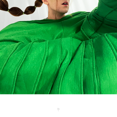
Joli Jardin +
2023
💐